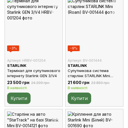
−3%
−9%
Артикул: HRBV-001204
Артикул: BV-001444
STARLINK
STARLINK
Термінал для супутникового
Супутникова система
інтернету Starlink GEN 3/V4
старлінк STARLINK Mini
(Roam)
23 500 грн
21 600 грн
24 299 грн
23 850 грн
В наявності
В наявності
Купити
Купити