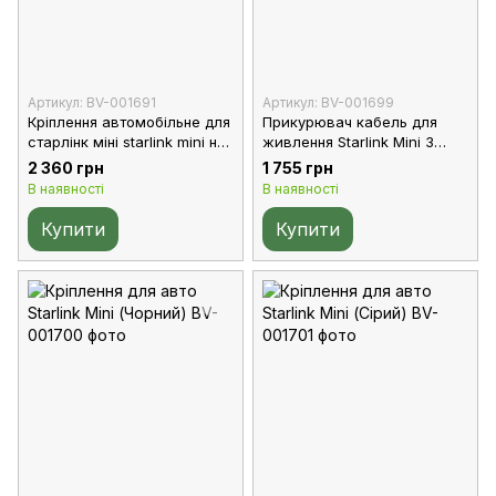
Артикул: BV-001691
Артикул: BV-001699
Кріплення автомобільне для
Прикурювач кабель для
старлінк міні starlink mini на
живлення Starlink Mini 3
присосках в автомобіль
метрів
2 360 грн
1 755 грн
В наявності
В наявності
Купити
Купити