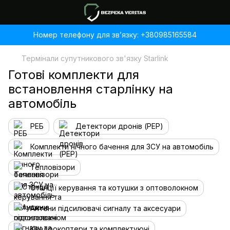
Номер телефону для звʼязку: +380985165584
Термінали супутникового зв'язку Starlink
Готові комплекти для
встановлення старлінку на
автомобіль
РЕБ
Детектори дронів (РЕР)
Комплекти нічного бачення для ЗСУ на автомобіль
Тепловізори
Станції керування та котушки з оптоволокном
Антени підсилювачі сигналу та аксесуари
Квадрокоптери та комплектуючі