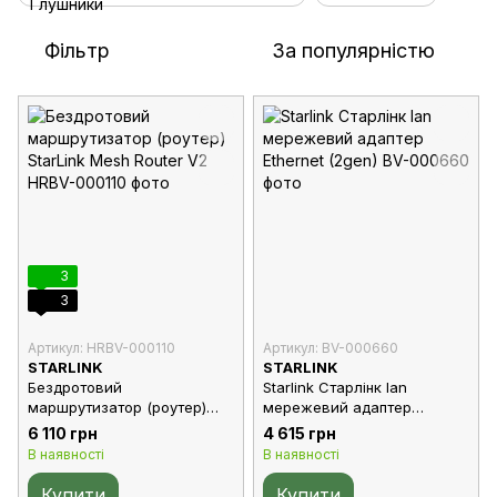
Фільтр
За популярністю
3
3
Артикул: HRBV-000110
Артикул: BV-000660
STARLINK
STARLINK
Бездротовий
Starlink Старлінк lan
маршрутизатор (роутер)
мережевий адаптер
StarLink Mesh Router V2
Ethernet (2gen)
6 110 грн
4 615 грн
В наявності
В наявності
Купити
Купити