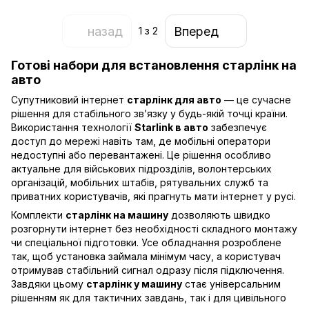
назад
Вперед
1
з 2
Готові набори для встановлення старлінк на
авто
Супутниковий інтернет
старлінк для авто
— це сучасне
рішення для стабільного зв’язку у будь-якій точці країни.
Використання технології
Starlink в авто
забезпечує
доступ до мережі навіть там, де мобільні оператори
недоступні або перевантажені. Це рішення особливо
актуальне для військових підрозділів, волонтерських
організацій, мобільних штабів, рятувальних служб та
приватних користувачів, які прагнуть мати інтернет у русі.
Комплекти
старлінк на машину
дозволяють швидко
розгорнути інтернет без необхідності складного монтажу
чи спеціальної підготовки. Усе обладнання розроблене
так, щоб установка займала мінімум часу, а користувач
отримував стабільний сигнал одразу після підключення.
Завдяки цьому
старлінк у машину
стає універсальним
рішенням як для тактичних завдань, так і для цивільного