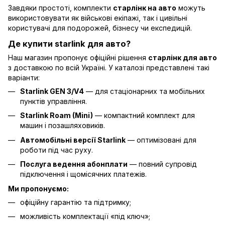
Завдяки простоті, комплекти
старлінк на авто
можуть
використовувати як військові екіпажі, так і цивільні
користувачі для подорожей, бізнесу чи експедицій.
Де купити starlink для авто?
Наш магазин пропонує офіційні рішення
старлінк для авто
з доставкою по всій Україні. У каталозі представлені такі
варіанти:
Starlink GEN 3/V4
— для стаціонарних та мобільних
пунктів управління.
Starlink Roam (Mini)
— компактний комплект для
машин і позашляховиків.
Автомобільні версії Starlink
— оптимізовані для
роботи під час руху.
Послуга ведення абонплати
— повний супровід
підключення і щомісячних платежів.
Ми пропонуємо:
офіційну гарантію та підтримку;
можливість комплектації «під ключ»;