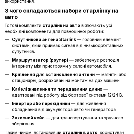
використання.
З чого складаються набори старлінку на
авто
Готові комплекти
старлінк на авто
включають усі
необхідні компоненти для повноцінної роботи:
Супутникова антена Starlink
— головний елемент
системи, який приймає сигнал від низькоорбітальних
супутників.
Маршрутизатор (роутер)
— забезпечує розподіл
інтернету між пристроями у салоні автомобіля.
Кріплення для встановлення антени
— магнітні або
стаціонарні, розраховані на монтаж на дах машини.
Кабелі живлення та передавання даних
—
адаптовані під роботу від бортової системи 12/24 В.
Інвертор або перехідники
— для живлення
обладнання від акумулятора авто чи генератора.
Захисний кейс
— для транспортування та зручного
зберігання.
Таким чином, встановивши
старлінк в авто
, користувач