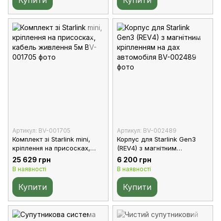
Купити
Купити
Артикул: BV-001705
Артикул: BV-002489
Комплект зі Starlink mini,
Корпус для Starlink Gen3
кріплення на присосках,
(REV4) з магнітним
кабель живлення 5м
кріпленням на дах
25 629 грн
6 200 грн
автомобіля
В наявності
В наявності
Купити
Купити