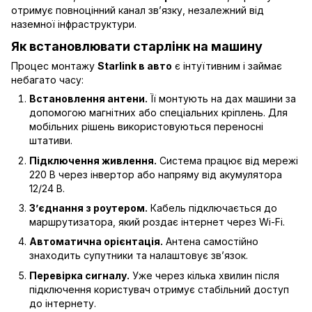
отримує повноцінний канал зв’язку, незалежний від
наземної інфраструктури.
Як встановлювати старлінк на машину
Процес монтажу
Starlink в авто
є інтуїтивним і займає
небагато часу:
Встановлення антени.
Її монтують на дах машини за
допомогою магнітних або спеціальних кріплень. Для
мобільних рішень використовуються переносні
штативи.
Підключення живлення.
Система працює від мережі
220 В через інвертор або напряму від акумулятора
12/24 В.
З’єднання з роутером.
Кабель підключається до
маршрутизатора, який роздає інтернет через Wi-Fi.
Автоматична орієнтація.
Антена самостійно
знаходить супутники та налаштовує зв’язок.
Перевірка сигналу.
Уже через кілька хвилин після
підключення користувач отримує стабільний доступ
до інтернету.