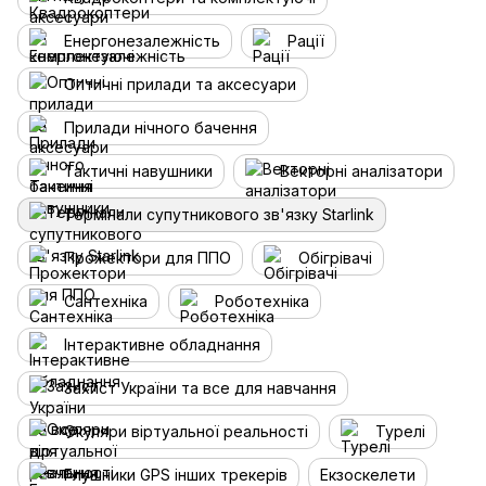
Енергонезалежність
Рації
Оптичні прилади та аксесуари
Прилади нічного бачення
Тактичні навушники
Векторні аналізатори
Термінали супутникового зв'язку Starlink
Прожектори для ППО
Обігрівачі
Сантехніка
Роботехніка
Інтерактивне обладнання
Захист України та все для навчання
Окуляри віртуальної реальності
Турелі
Глушники GPS інших трекерів
Екзоскелети