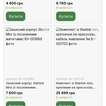
4 400 грн
6 760 грн
В наявності
В наявності
Купити
Купити
Артикул: BV-001689
Артикул: BV-001703
Захисний корпус Starlink
Комплект зі Starlink mini,
Mini (з посиленими
кріплення на присосках,
магнітами)
кабель живлення 3м
7 600 грн
25 499 грн
В наявності
В наявності