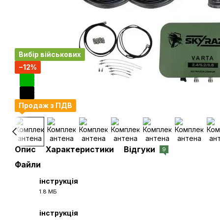
Вибір військових
−12%
3
3
Продаж з ПДВ
Опис
Характеристики
Відгуки
9
Файли
інструкція
1.8 МБ
PDF
інструкція