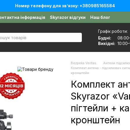
Номер телефону для звʼязку: +380985165584
онтактна інформація
Skyrazor відгуки
Наш блог
оговір публічної оферти
Графік роботи:
Будні:
08:00
Вихідні:
10:00–
Bezpeka Veritas
Антени підсилюв
Комплект антена - підсилювач сигна
кронштейн
Комплект ант
Skyrazor «Va
пігтейли + к
кронштейн