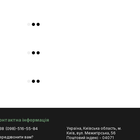
онтактна інформація
38 (098)-516-55-84
Україна, Київська область, м.
Київ, вул. Межигірська, 56
ередзвонити вам?
Поштовий індекс - 04071