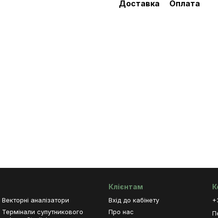
Доставка
Оплата
Клієнтам
К
Векторні аналізатори
Вхід до кабінету
+
Термінали супутникового
Про нас
П