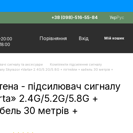
+38 (098)-516-55-84
Укр
Рус
Порівняння
Вхід
Мій кошик
–20:00
18:00
ачі сигналу та аксесуари
Комплекти підсилення сигналу
лу Skyrazor «Varta» 2.4G/5.2G/5.8G + пігтейли + кабель 30 метрів +
ена - підсилювач сигналу
rta» 2.4G/5.2G/5.8G +
абель 30 метрів +