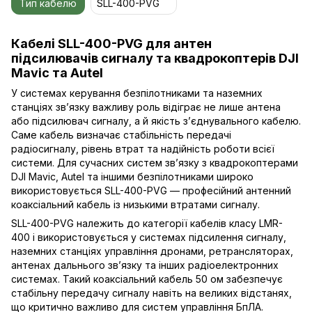
Тип кабелю
SLL-400-PVG
Кабелі SLL-400-PVG для антен
підсилювачів сигналу та квадрокоптерів DJI
Mavic та Autel
У системах керування безпілотниками та наземних
станціях зв’язку важливу роль відіграє не лише антена
або підсилювач сигналу, а й якість з’єднувального кабелю.
Саме кабель визначає стабільність передачі
радіосигналу, рівень втрат та надійність роботи всієї
системи. Для сучасних систем зв’язку з квадрокоптерами
DJI Mavic, Autel та іншими безпілотниками широко
використовується SLL-400-PVG — професійний антенний
коаксіальний кабель із низькими втратами сигналу.
SLL-400-PVG
належить до категорії кабелів класу LMR-
400 і використовується у системах підсилення сигналу,
наземних станціях управління дронами, ретрансляторах,
антенах дальнього зв’язку та інших радіоелектронних
системах. Такий коаксіальний кабель 50 ом забезпечує
стабільну передачу сигналу навіть на великих відстанях,
що критично важливо для систем управління БпЛА.