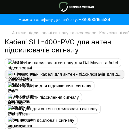
Номер телефону для звʼязку: +380985165584
Антени підсилювачі сигналу та аксесуари
Коаксіальні ка
Кабелі SLL-400-PVG для антен
підсилювачів сигналу
Антени підсилювачі сигналу для DJI Mavic та Autel
Коаксіальні кабелі для антен - підсилювачів для дронів
Аксесуари для підсилювачів сигналу
Комплекти підсилення сигналу
Модулі для антен-підсилювачів сигналу
Виносні підсилювачі сигналу