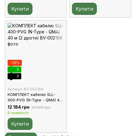
Купити
Купити
−13%
3
3
Артикул: BV-002189
КОМПЛЕКТ кабелю SLL-
400-PVG (N-Type - QMA) 40
м (2 дроти)
12 184 грн
14 000 грн
В наявності
Купити