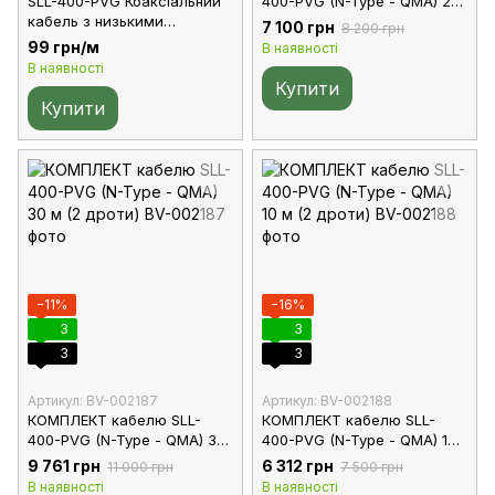
SLL-400-PVG Коаксіальний
400-PVG (N-Type - QMA) 20
кабель з низькими
м (2 дроти)
7 100 грн
8 200 грн
втратами в зеленій ПВХ
99 грн/м
В наявності
оболонці Ø10 мм
В наявності
Купити
Купити
−11%
−16%
3
3
3
3
Артикул: BV-002187
Артикул: BV-002188
КОМПЛЕКТ кабелю SLL-
КОМПЛЕКТ кабелю SLL-
400-PVG (N-Type - QMA) 30
400-PVG (N-Type - QMA) 10
м (2 дроти)
м (2 дроти)
9 761 грн
6 312 грн
11 000 грн
7 500 грн
В наявності
В наявності