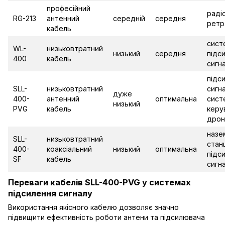
професійний
радіо
RG-213
антенний
середній
середня
ретр
кабель
сист
WL-
низьковтратний
низький
середня
підс
400
кабель
сигн
підс
SLL-
низьковтратний
сигн
дуже
400-
антенний
оптимальна
сист
низький
PVG
кабель
керу
дрон
назе
SLL-
низьковтратний
станц
400-
коаксіальний
низький
оптимальна
підс
SF
кабель
сигн
Переваги кабелів SLL-400-PVG у системах
підсилення сигналу
Використання якісного кабелю дозволяє значно
підвищити ефективність роботи антени та підсилювача