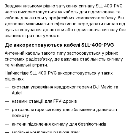
Завдяки низькому рівню затухання сигналу SLL-400-PVG
часто використовується як кабель для підсилювача та
кабель для антени у професійних комплексах зв’язку. Він
дозволяє максимально ефективно передавати сигнал від
пульта керування до антени або підсилювача сигналу без
значних втрат потужності.
Де використовуються кабелі SLL-400-PVG
Антенний кабель такого типу застосовується у різних
системах радіозв’язку, де важлива стабільність сигналу
та мінімальні втрати.
Найчастіше SLL-400-PVG використовується у таких
рішеннях:
системи управління квадрокоптерами DJI Mavic та
Autel
наземні станції для FPV-дронів
ретранслятори сигналу для збільшення дальності
польоту
антени підсилення сигналу для безпілотників
мобільні комплекси радіозв’язку