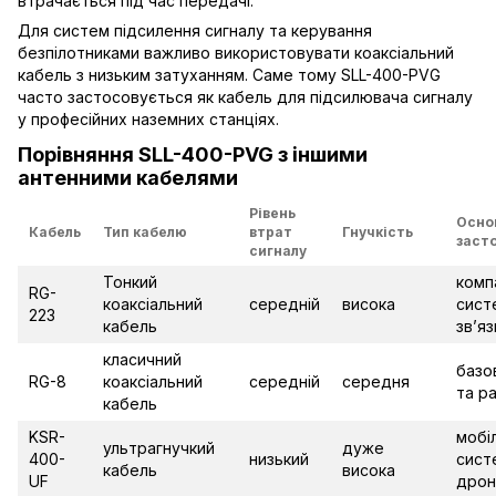
втрачається під час передачі.
Для систем підсилення сигналу та керування
безпілотниками важливо використовувати коаксіальний
кабель з низьким затуханням. Саме тому SLL-400-PVG
часто застосовується як кабель для підсилювача сигналу
у професійних наземних станціях.
Порівняння SLL-400-PVG з іншими
антенними кабелями
Рівень
Осно
Кабель
Тип кабелю
втрат
Гнучкість
заст
сигналу
Тонкий
комп
RG-
коаксіальний
середній
висока
сист
223
кабель
зв’яз
класичний
базо
RG-8
коаксіальний
середній
середня
та ра
кабель
KSR-
мобі
ультрагнучкий
дуже
400-
низький
сист
кабель
висока
UF
дрон