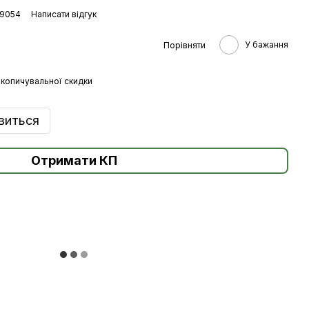
29054
Написати відгук
У бажання
Порівняти
копичувальної скидки
явиться
Отримати КП