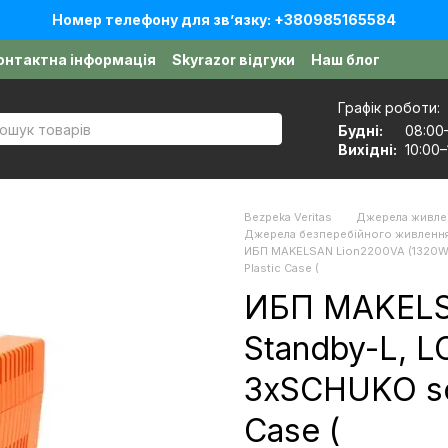
Номер телефону для звʼязку: +380985165584
онтактна інформація
Skyrazor відгуки
Наш блог
оговір публічної оферти
Графік роботи:
Будні:
08:00
Вихідні:
10:00–
Bezpeka Veritas
Джерела живле
Джерела безперебійного живлення 
ИБП MAKELSAN Lion2200VA (1320W) 
Plastic Case (
ИБП MAKELS
Standby-L, L
3xSCHUKO soc
Case (