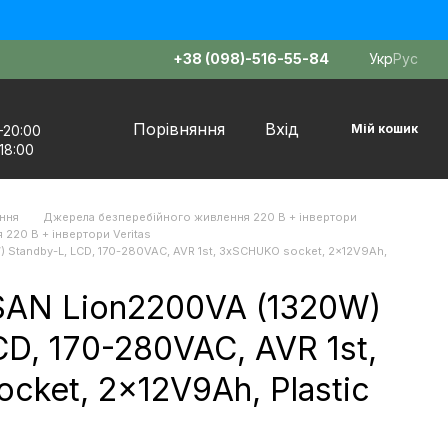
+38 (098)-516-55-84
Укр
Рус
Порівняння
Вхід
Мій кошик
–20:00
18:00
ння
Джерела безперебійного живлення 220 В + інвертори
220 В + інвертори Veritas
Standby-L, LCD, 170-280VAC, AVR 1st, 3xSCHUKO socket, 2x12V9Ah,
AN Lion2200VA (1320W)
CD, 170-280VAC, AVR 1st,
ket, 2x12V9Ah, Plastic