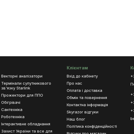
Клієнтам
К
Векторні аналізатори
Вхід до кабінету
+
Термінали супутникового
Про нас
П
зв'язку Starlink
Оплата і доставка
+
Прожектори для ППО
Обмін та повернення
Обігрівачі
+
Контактна інформація
Сантехніка
+
Skyrazor відгуки
Роботехніка
b
Наш блог
Інтерактивне обладнання
Політика конфіденційності
Захист України та все для
Відгуки про магазин