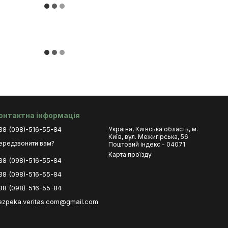
онтактна інформація
38 (098)-516-55-84
Україна, Київська область, м.
Київ, вул. Межигірська, 56
ередзвонити вам?
Поштовий індекс - 04071
Карта проїзду
38 (098)-516-55-84
38 (098)-516-55-84
38 (098)-516-55-84
ezpeka.veritas.com@gmail.com