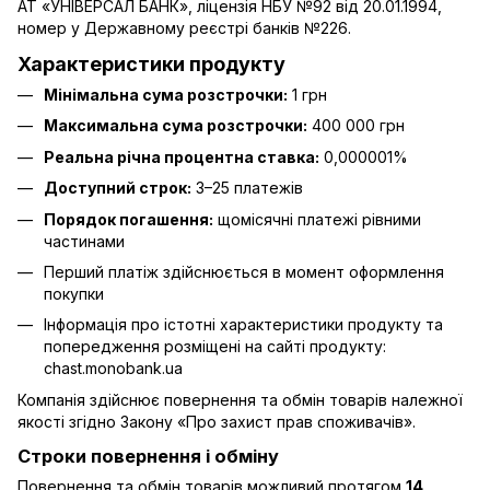
АТ «УНІВЕРСАЛ БАНК», ліцензія НБУ №92 від 20.01.1994,
номер у Державному реєстрі банків №226.
Характеристики продукту
Мінімальна сума розстрочки:
1 грн
Максимальна сума розстрочки:
400 000 грн
Реальна річна процентна ставка:
0,000001%
Доступний строк:
3–25 платежів
Порядок погашення:
щомісячні платежі рівними
частинами
Перший платіж здійснюється в момент оформлення
покупки
Інформація про істотні характеристики продукту та
попередження розміщені на сайті продукту:
chast.monobank.ua
Компанія здійснює повернення та обмін товарів належної
якості згідно Закону
«Про захист прав споживачів»
.
Строки повернення і обміну
Повернення та обмін товарів можливий протягом
14