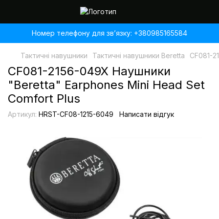
Номер телефону для звʼязку: +380985165584
Тактичні навушники
Тактичні навушники Beretta
CF081-21
CF081-2156-049X Наушники
"Beretta" Earphones Mini Head Set
Comfort Plus
Артикул:
HRST-CF08-1215-6049
Написати відгук